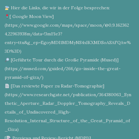
Hier die Links, die wir in der Folge besprechen:
[ Google Moon View]
(https://www.google.com/maps/space/moon/@0,9.162362
4,22963938m/data=!3m1!1e3?
entry=ttu&g_ep=EgoyMDI1MDMyNS4xIKXMDSoASAFQAw%
3D%3D)
[Geführte Tour durch die Große Pyramide (Mused)]
(https://mused.com/guided/266/go-inside-the-great-
pyramid-of-giza/)
[Das reviewte Paper zu Radar-Tomographie]
(https://www.researchgate.net/publication/364380063_Syn
thetic_Aperture_Radar_Doppler_Tomography_Reveals_D
etails_of_Undiscovered_High-
Resolution_Internal_Structure_of_the_Great_Pyramid_of
_Giza)
[
Previews und Review-Bericht (MDPI)]