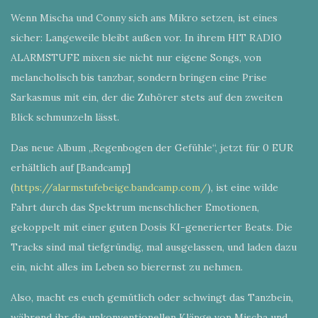
Wenn Mischa und Conny sich ans Mikro setzen, ist eines
sicher: Langeweile bleibt außen vor. In ihrem HIT RADIO
ALARMSTUFE mixen sie nicht nur eigene Songs, von
melancholisch bis tanzbar, sondern bringen eine Prise
Sarkasmus mit ein, der die Zuhörer stets auf den zweiten
Blick schmunzeln lässt.
Das neue Album „Regenbogen der Gefühle“, jetzt für 0 EUR
erhältlich auf [Bandcamp]
(
https://alarmstufebeige.bandcamp.com/
), ist eine wilde
Fahrt durch das Spektrum menschlicher Emotionen,
gekoppelt mit einer guten Dosis KI-generierter Beats. Die
Tracks sind mal tiefgründig, mal ausgelassen, und laden dazu
ein, nicht alles im Leben so bierernst zu nehmen.
Also, macht es euch gemütlich oder schwingt das Tanzbein,
während ihr die unkonventionellen Klänge von Mischa und