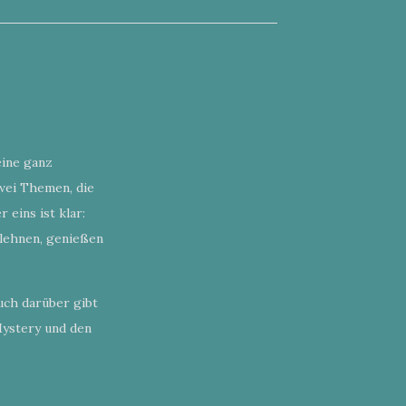
eine ganz
wei Themen, die
eins ist klar:
klehnen, genießen
uch darüber gibt
Mystery und den