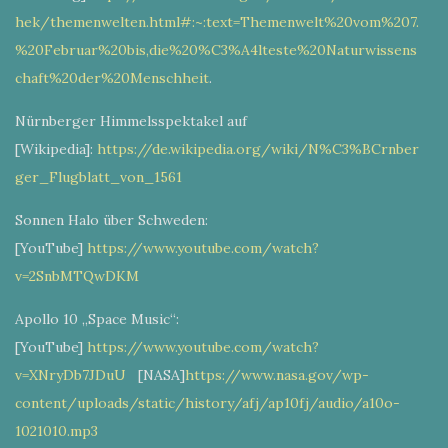
hek/themenwelten.html#:~:text=Themenwelt%20vom%207.
%20Februar%20bis,die%20%C3%A4lteste%20Naturwissens
chaft%20der%20Menschheit
.
Nürnberger Himmelsspektakel auf
[Wikipedia]:
https://de.wikipedia.org/wiki/N%C3%BCrnber
ger_Flugblatt_von_1561
Sonnen Halo über Schweden:
[YouTube]
https://www.youtube.com/watch?
v=2SnbMTQwDKM
Apollo 10 „Space Music“:
[YouTube]
https://www.youtube.com/watch?
v=XNryDb7JDuU
[NASA]
https://www.nasa.gov/wp-
content/uploads/static/history/afj/ap10fj/audio/a10o-
1021010.mp3